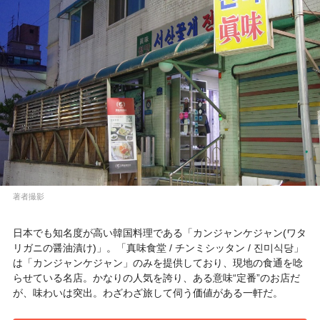
著者撮影
日本でも知名度が高い韓国料理である「カンジャンケジャン(ワタ
リガニの醤油漬け)」。「真味食堂 / チンミシッタン / 진미식당」
は「カンジャンケジャン」のみを提供しており、現地の食通を唸
らせている名店。かなりの人気を誇り、ある意味“定番”のお店だ
が、味わいは突出。わざわざ旅して伺う価値がある一軒だ。