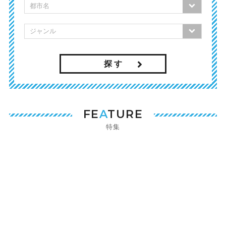
探 す
FE
A
TURE
特集