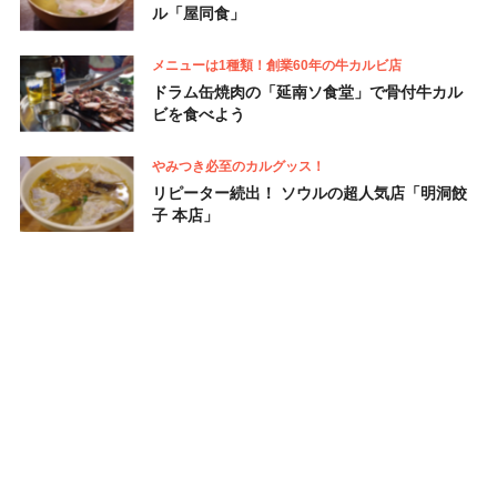
ル「屋同食」
メニューは1種類！創業60年の牛カルビ店
ドラム缶焼肉の「延南ソ食堂」で骨付牛カル
ビを食べよう
やみつき必至のカルグッス！
リピーター続出！ ソウルの超人気店「明洞餃
子 本店」