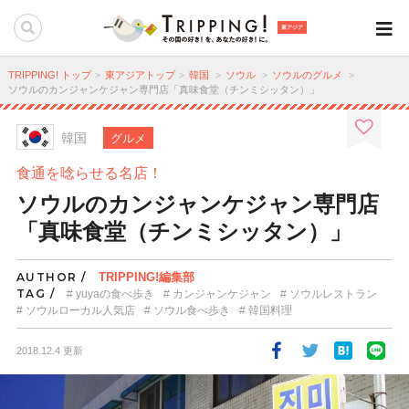
東アジア
TRIPPING! トップ
東アジアトップ
韓国
ソウル
ソウルのグルメ
ソウルのカンジャンケジャン専門店「真味食堂（チンミシッタン）」
韓国
グルメ
食通を唸らせる名店！
ソウルのカンジャンケジャン専門店
「真味食堂（チンミシッタン）」
AUTHOR /
TRIPPING!編集部
TAG /
yuyaの食べ歩き
カンジャンケジャン
ソウルレストラン
ソウルローカル人気店
ソウル食べ歩き
韓国料理
2018.12.4 更新