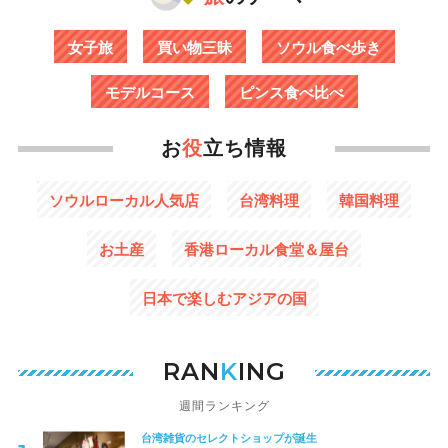
女子旅
買い物三昧
ソウル食べ歩き
モデルコース
ピンス食べ比べ
お
役
立ち情報
ソウルローカル人気店
台湾料理
韓国料理
お土産
香港ローカル食堂＆屋台
日本で楽しむアジアの国
RAN
K
ING
週間ランキング
台湾雑貨のセレクトショップが誕生