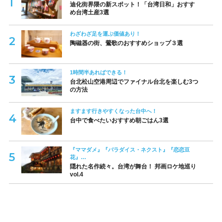
迪化街界隈の新スポット！「台湾日和」おすす
め台湾土産3選
わざわざ足を運ぶ価値あり！
陶磁器の街、鶯歌のおすすめショップ３選
1時間半あればできる！
台北松山空港周辺でファイナル台北を楽しむ3つ
の方法
ますます行きやすくなった台中へ！
台中で食べたいおすすめ朝ごはん3選
『ママダメ』『パラダイス・ネクスト』『恋恋豆
花』…
隠れた名作続々。台湾が舞台！ 邦画ロケ地巡り
vol.4