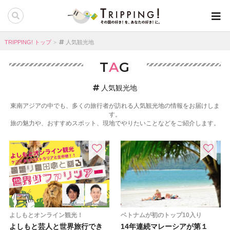
TRIPPING! トップ
人気観光地
T
A
G
人気観光地
東南アジアの中でも、多くの旅行者が訪れる人気観光地の情報をお届けしま
す。
旅の魅力や、おすすめスポット、現地でやりたいことなどをご紹介します。
よしもとオンライン観光！
ベトナムが初のトップ10入り
よしもと芸人と世界旅行でき
14年連続マレーシアが第１