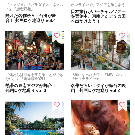
『ママダメ』『パラダイス・ネクス
オンラインで、アジアを旅しよう！
ト』『恋恋豆花』…
日本旅行がバーチャルツアー
隠れた名作続々。台湾が舞
を実施中。東南アジア３カ国
台！ 邦画ロケ地巡り vol.4
へ出かけよう！
『僕たちは世界を変えることができ
『星になった少年』『MW -ムウ-』
ない。』『劇場版MOZU』…
『サヨナライツカ』…
熱帯の東南アジアが舞台！
名作ぞろい！タイが舞台の映
邦画ロケ地巡り vol.3
画 邦画ロケ地巡り vol.2