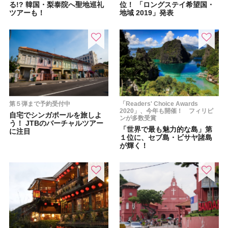
る!? 韓国・梨泰院へ聖地巡礼
位！ 「ロングステイ希望国・
ツアーも！
地域 2019」発表
第５弾まで予約受付中
「Readers' Choice Awards
2020」、今年も開催！ フィリピ
自宅でシンガポールを旅しよ
ンが多数受賞
う！ JTBのバーチャルツアー
「世界で最も魅力的な島」第
に注目
１位に、セブ島・ビサヤ諸島
が輝く！