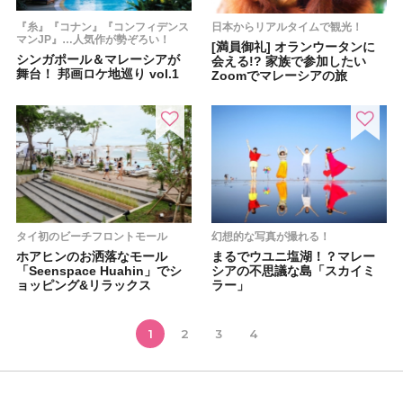
『糸』『コナン』『コンフィデンス
日本からリアルタイムで観光！
マンJP』…人気作が勢ぞろい！
[満員御礼] オランウータンに
シンガポール＆マレーシアが
会える!? 家族で参加したい
舞台！ 邦画ロケ地巡り vol.1
Zoomでマレーシアの旅
タイ初のビーチフロントモール
幻想的な写真が撮れる！
ホアヒンのお洒落なモール
まるでウユニ塩湖！？マレー
「Seenspace Huahin」でシ
シアの不思議な島「スカイミ
ョッピング&リラックス
ラー」
1
2
3
4