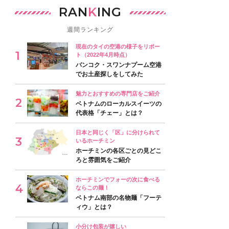
RAN
K
ING
週間ランキング
現在のタイの空港の様子をリポー
ト（2022年4月時点）
バンコク・スワンナプーム空港
でお土産探しをしてみた
魅力とおすすめの専門店をご紹介
ベトナムのローカルスイーツの
代表格「チェー」とは？
日本と同じく「区」に分けられて
いるホーチミン
ホーチミンの各区ごとの見どこ
ろと雰囲気をご紹介
ホーチミンでフォーの次に食べる
ならこの麺！
ベトナム南部の名物麺「フーテ
ィウ」とは？
小分け包装が嬉しい