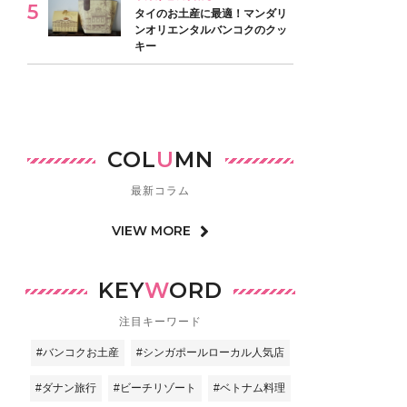
タイのお土産に最適！マンダリ
ンオリエンタルバンコクのクッ
キー
COL
U
MN
最新コラム
VIEW MORE
KEY
W
ORD
注目キーワード
#バンコクお土産
#シンガポールローカル人気店
#ダナン旅行
#ビーチリゾート
#ベトナム料理