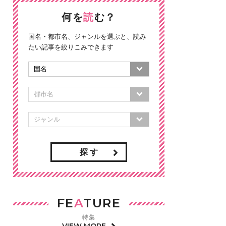
何を
読
む？
国名・都市名、ジャンルを選ぶと、読み
たい記事を絞りこみできます
探 す
FE
A
TURE
特集
VIEW MORE