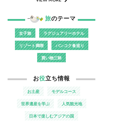
旅
のテーマ
女子旅
ラグジュアリーホテル
リゾート満喫
バンコク食巡り
買い物三昧
お
役
立ち情報
お土産
モデルコース
世界遺産を学ぶ
人気観光地
日本で楽しむアジアの国