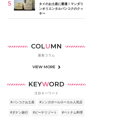
タイのお土産に最適！マンダリ
ンオリエンタルバンコクのクッ
キー
COL
U
MN
最新コラム
VIEW MORE
KEY
W
ORD
注目キーワード
#バンコクお土産
#シンガポールローカル人気店
#ダナン旅行
#ビーチリゾート
#ベトナム料理