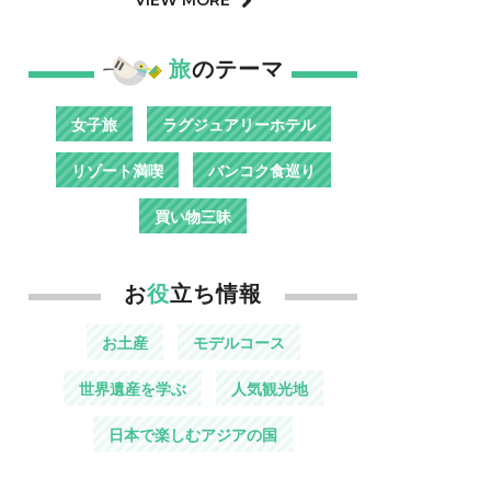
旅
のテーマ
女子旅
ラグジュアリーホテル
リゾート満喫
バンコク食巡り
買い物三昧
お
役
立ち情報
お土産
モデルコース
世界遺産を学ぶ
人気観光地
日本で楽しむアジアの国