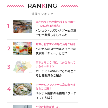
RAN
K
ING
週間ランキング
現在のタイの空港の様子をリポー
ト（2022年4月時点）
バンコク・スワンナプーム空港
でお土産探しをしてみた
魅力とおすすめの専門店をご紹介
ベトナムのローカルスイーツの
代表格「チェー」とは？
日本と同じく「区」に分けられて
いるホーチミン
ホーチミンの各区ごとの見どこ
ろと雰囲気をご紹介
ホーチミンでフォーの次に食べる
ならこの麺！
ベトナム南部の名物麺「フーテ
ィウ」とは？
小分け包装が嬉しい