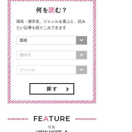
何を
読
む？
国名・都市名、ジャンルを選ぶと、読み
たい記事を絞りこみできます
探 す
FE
A
TURE
特集
VIEW MORE