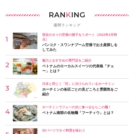
RAN
K
ING
週間ランキング
現在のタイの空港の様子をリポート（2022年4月時
点）
バンコク・スワンナプーム空港でお土産探しを
してみた
魅力とおすすめの専門店をご紹介
ベトナムのローカルスイーツの代表格「チェ
ー」とは？
日本と同じく「区」に分けられているホーチミン
ホーチミンの各区ごとの見どころと雰囲気をご
紹介
ホーチミンでフォーの次に食べるならこの麺！
ベトナム南部の名物麺「フーティウ」とは？
50バーツでタイ料理を味わう