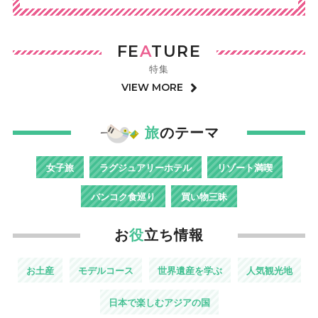
FE
A
TURE
特集
VIEW MORE
旅
のテーマ
女子旅
ラグジュアリーホテル
リゾート満喫
バンコク食巡り
買い物三昧
お
役
立ち情報
お土産
モデルコース
世界遺産を学ぶ
人気観光地
日本で楽しむアジアの国