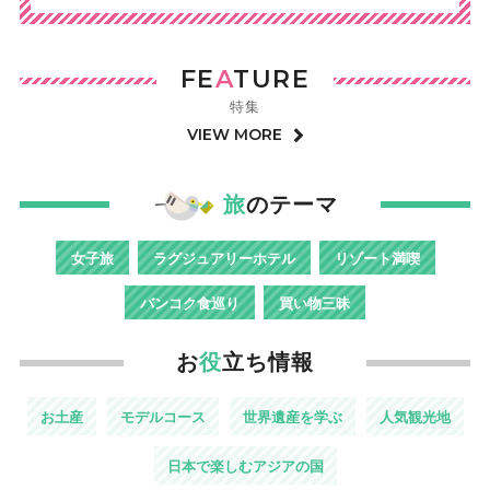
FE
A
TURE
特集
VIEW MORE
旅
のテーマ
女子旅
ラグジュアリーホテル
リゾート満喫
バンコク食巡り
買い物三昧
お
役
立ち情報
お土産
モデルコース
世界遺産を学ぶ
人気観光地
日本で楽しむアジアの国