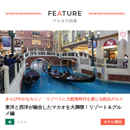
FE
A
TURE
マカオの特集
きらびやかなカジノ・リゾートに大航海時代を感じる絶品グルメ
東洋と西洋が融合したマカオを大満喫！リゾート＆グル
メ編
ホテル/宿泊
マカオ