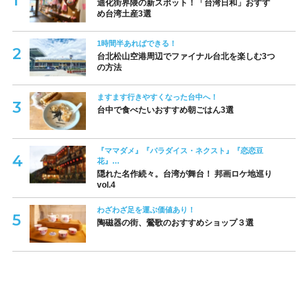
迪化街界隈の新スポット！「台湾日和」おすす
め台湾土産3選
1時間半あればできる！
台北松山空港周辺でファイナル台北を楽しむ3つ
の方法
ますます行きやすくなった台中へ！
台中で食べたいおすすめ朝ごはん3選
『ママダメ』『パラダイス・ネクスト』『恋恋豆
花』…
隠れた名作続々。台湾が舞台！ 邦画ロケ地巡り
vol.4
わざわざ足を運ぶ価値あり！
陶磁器の街、鶯歌のおすすめショップ３選