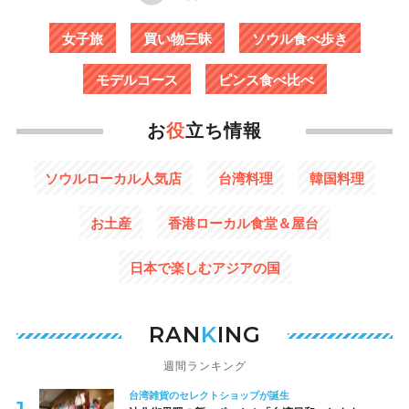
女子旅
買い物三昧
ソウル食べ歩き
モデルコース
ピンス食べ比べ
お
役
立ち情報
ソウルローカル人気店
台湾料理
韓国料理
お土産
香港ローカル食堂＆屋台
日本で楽しむアジアの国
RAN
K
ING
週間ランキング
台湾雑貨のセレクトショップが誕生