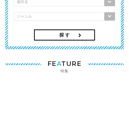
探 す
FE
A
TURE
特集