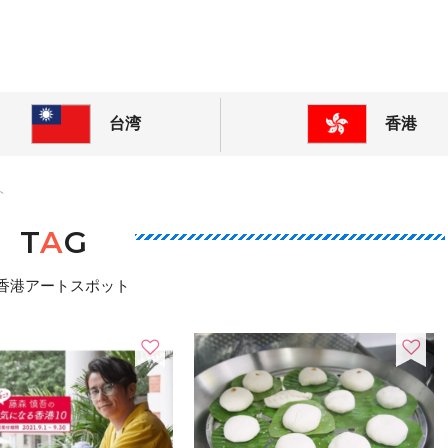
! 東アジアの今が分かる旅の情報サイト
台湾
香港
ト
T
A
G
香港アートスポット