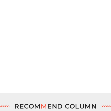
RECOM
M
END COLUMN