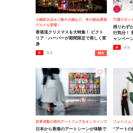
土鍋炊き込みご飯や火鍋など、冬の絶品香港
穴場スポッ
グルメも登場！
残りわず
香港流クリスマスを大特集！ ビクト
行気分！
リア・ハーバーが期間限定で美しく変
ャンペー
身
香港
香港
観光
世界有数の現代アートフェアをオンラインで
フォトジェ
日本から香港のアートシーンが体験で
“アートの