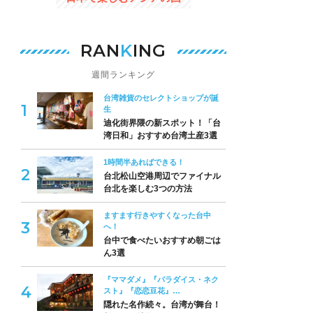
RAN
K
ING
週間ランキング
台湾雑貨のセレクトショップが誕
生
迪化街界隈の新スポット！「台
湾日和」おすすめ台湾土産3選
1時間半あればできる！
台北松山空港周辺でファイナル
台北を楽しむ3つの方法
ますます行きやすくなった台中
へ！
台中で食べたいおすすめ朝ごは
ん3選
『ママダメ』『パラダイス・ネク
スト』『恋恋豆花』…
隠れた名作続々。台湾が舞台！