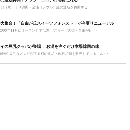
線の運航再開！アフターコロナの需要に対応
29日（水）より羽田＝金浦（ソウル）線の運航を再開する･･･
が大集合！「自由が丘スイーツフォレスト」が今夏リニューアル
003年11月にオープンして以降、“スイーツの街・自由が丘･･･
イの豆乳クッパが登場！ お湯を注ぐだけ本場韓国の味
味噌や豆乳など大豆が主原料の食品・飲料品類を販売しているマル･･･