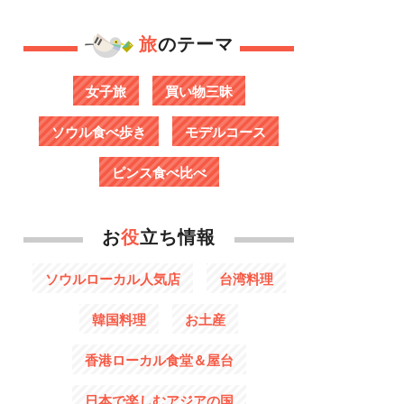
旅
のテーマ
女子旅
買い物三昧
ソウル食べ歩き
モデルコース
ピンス食べ比べ
お
役
立ち情報
ソウルローカル人気店
台湾料理
韓国料理
お土産
香港ローカル食堂＆屋台
日本で楽しむアジアの国