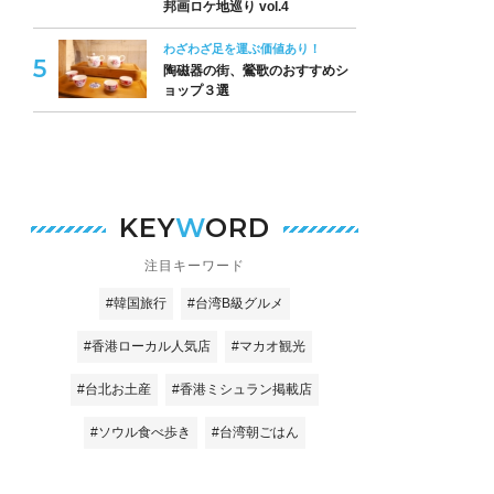
邦画ロケ地巡り vol.4
わざわざ足を運ぶ価値あり！
陶磁器の街、鶯歌のおすすめシ
ョップ３選
KEY
W
ORD
注目キーワード
#韓国旅行
#台湾B級グルメ
#香港ローカル人気店
#マカオ観光
#台北お土産
#香港ミシュラン掲載店
#ソウル食べ歩き
#台湾朝ごはん