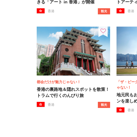
きる「アート in 香港」が開催
トアーテ
香港
香港
観光
都会だけが魅力じゃない！
「ザ・ピー
ゃない！
香港の裏路地＆隠れスポットを散策！
地元民も
トラムで行くのんびり旅
ンを楽し
香港
観光
香港