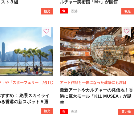
ィスト３組
ルチャー美術館「M+」が開館
香港
観光
観光
ク」や「スターフェリー」だけじ
アート作品と一体になった建築にも注目
最新アートやカルチャーの発信地！香
おすすめ！ 絶景スカイライ
港に巨大モール「K11 MUSEA」が誕
める香港の新スポット５選
生
観光
香港
買い物