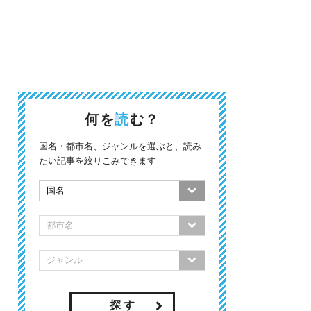
何を
読
む？
国名・都市名、ジャンルを選ぶと、読み
たい記事を絞りこみできます
探 す