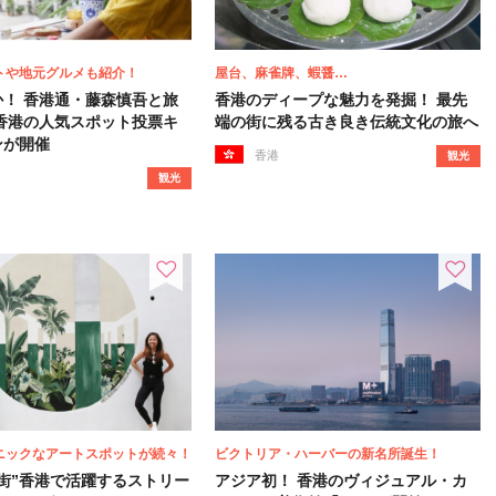
トや地元グルメも紹介！
屋台、麻雀牌、蝦醤…
か！ 香港通・藤森慎吾と旅
香港のディープな魅力を発掘！ 最先
 香港の人気スポット投票キ
端の街に残る古き良き伝統文化の旅へ
ンが開催
香港
観光
観光
ニックなアートスポットが続々！
ビクトリア・ハーバーの新名所誕生！
街”香港で活躍するストリー
アジア初！ 香港のヴィジュアル・カ