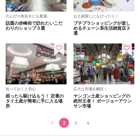
のんびり街歩きにも最適♪
お土産探しにもぴったり！
話題の赤峰街で訪れたいこだ
プチプラショッピングが楽し
わりのショップ３選
めるチェーン系生活雑貨店３
選
知っておくと安心
広大な市場を解説！
困ったら駆け込もう！ 定番の
ヤンゴン土産ショッピングの
タイ土産が簡単に手に入る場
絶対王者！ ボージョーアウン
所
サン市場
1
2
3
4