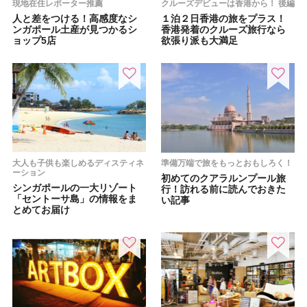
現地在住レポーター推薦
クルーズデビューは香港から！ 後編
人と差をつける！高感度なシ
１泊２日香港の旅をプラス！
ンガポール土産が見つかるシ
香港発着のクルーズ旅行なら
ョップ5店
欲張り派も大満足
大人も子供も楽しめるディスティネ
準備万端で旅をもっとおもしろく！
ーション
初めてのクアラルンプール旅
シンガポールの一大リゾート
行！訪れる前に読んでおきた
「セントーサ島」の情報をま
い記事
とめてお届け