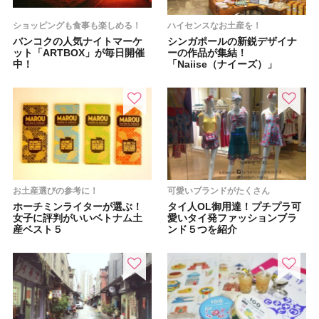
ショッピングも食事も楽しめる！
ハイセンスなお土産を！
バンコクの人気ナイトマーケ
シンガポールの新鋭デザイナ
ット「ARTBOX」が毎日開催
ーの作品が集結！
中！
「Naiise（ナイーズ）」
お土産選びの参考に！
可愛いブランドがたくさん
ホーチミンライターが選ぶ！
タイ人OL御用達！プチプラ可
女子に評判がいいベトナム土
愛いタイ発ファッションブラ
産ベスト５
ンド５つを紹介