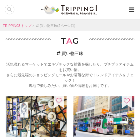
TRIPPING! トップ
買い物三昧(2ページ目)
T
A
G
買い物三昧
活気溢れるマーケットでエキゾチックな雑貨を探したり、プチプラアイテム
をお買い物。
さらに最先端のショッピングモールやお洒落な街でトレンドアイテムをチェ
ック！
現地で楽しみたい、買い物の情報をお届けです。