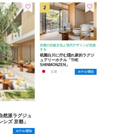
京都の伝統文化と現代デザインが交差
する
祇園白川に佇む隠れ家的ラグジ
ュアリーホテル「THE
SHINMONZEN」
近畿
ホテル/宿泊
自然派ラグジュ
ンシズ 京都」
ホテル/宿泊