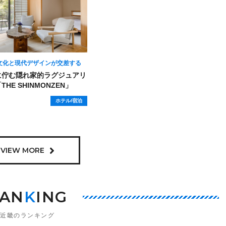
文化と現代デザインが交差する
に佇む隠れ家的ラグジュアリ
HE SHINMONZEN」
ホテル/宿泊
VIEW MORE
AN
K
ING
近畿のランキング