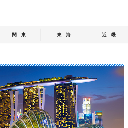
!その国の好き！をあなたの好き！に。
関 東
東 海
近 畿