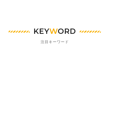
KEY
W
ORD
注目キーワード