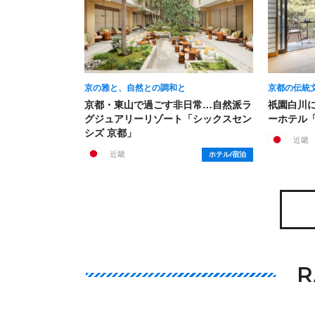
京の雅と、自然との調和と
京都の伝統
京都・東山で過ごす非日常…自然派ラ
祇園白川
グジュアリーリゾート「シックスセン
ーホテル「T
シズ 京都」
近畿
近畿
ホテル/宿泊
R