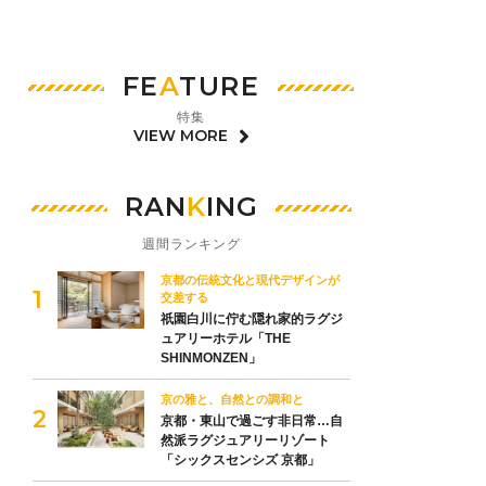
FE
A
TURE
特集
VIEW MORE
RAN
K
ING
週間ランキング
京都の伝統文化と現代デザインが
交差する
祇園白川に佇む隠れ家的ラグジ
ュアリーホテル「THE
SHINMONZEN」
京の雅と、自然との調和と
京都・東山で過ごす非日常…自
然派ラグジュアリーリゾート
「シックスセンシズ 京都」