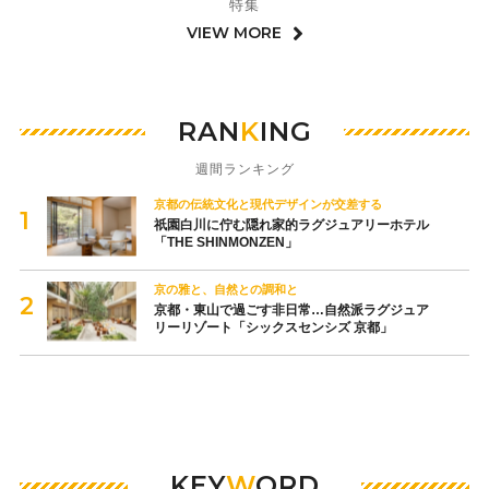
特集
VIEW MORE
RAN
K
ING
週間ランキング
京都の伝統文化と現代デザインが交差する
祇園白川に佇む隠れ家的ラグジュアリーホテル
「THE SHINMONZEN」
京の雅と、自然との調和と
京都・東山で過ごす非日常…自然派ラグジュア
リーリゾート「シックスセンシズ 京都」
KEY
W
ORD