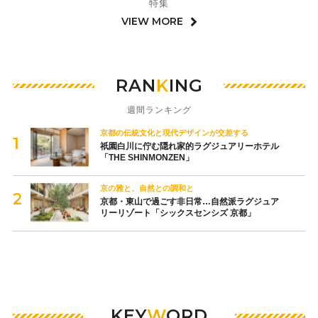
特集
VIEW MORE
RAN
K
ING
週間ランキング
京都の伝統文化と現代デザインが交差する
祇園白川に佇む隠れ家的ラグジュアリーホテル
「THE SHINMONZEN」
京の雅と、自然との調和と
京都・東山で過ごす非日常…自然派ラグジュア
リーリゾート「シックスセンシズ 京都」
KEY
W
ORD