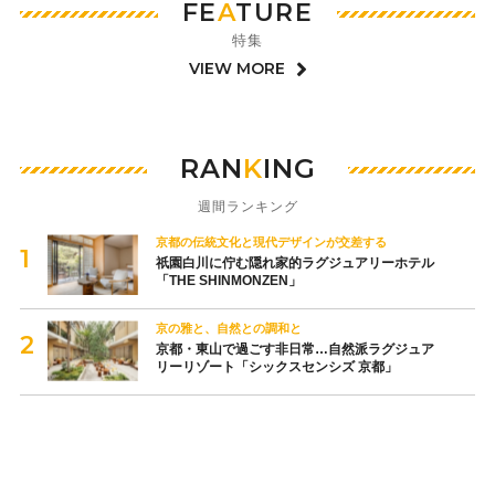
FE
A
TURE
特集
VIEW MORE
RAN
K
ING
週間ランキング
京都の伝統文化と現代デザインが交差する
祇園白川に佇む隠れ家的ラグジュアリーホテル
「THE SHINMONZEN」
京の雅と、自然との調和と
京都・東山で過ごす非日常…自然派ラグジュア
リーリゾート「シックスセンシズ 京都」