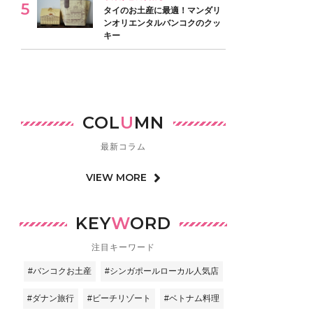
タイのお土産に最適！マンダリ
ンオリエンタルバンコクのクッ
キー
COL
U
MN
最新コラム
VIEW MORE
KEY
W
ORD
注目キーワード
#バンコクお土産
#シンガポールローカル人気店
#ダナン旅行
#ビーチリゾート
#ベトナム料理