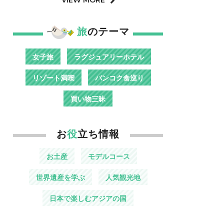
旅
のテーマ
女子旅
ラグジュアリーホテル
リゾート満喫
バンコク食巡り
買い物三昧
お
役
立ち情報
お土産
モデルコース
世界遺産を学ぶ
人気観光地
日本で楽しむアジアの国