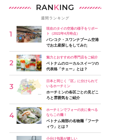
RAN
K
ING
週間ランキング
現在のタイの空港の様子をリポー
ト（2022年4月時点）
バンコク・スワンナプーム空港
でお土産探しをしてみた
魅力とおすすめの専門店をご紹介
ベトナムのローカルスイーツの
代表格「チェー」とは？
日本と同じく「区」に分けられて
いるホーチミン
ホーチミンの各区ごとの見どこ
ろと雰囲気をご紹介
ホーチミンでフォーの次に食べる
ならこの麺！
ベトナム南部の名物麺「フーテ
ィウ」とは？
小分け包装が嬉しい