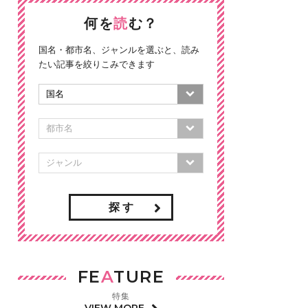
何を
読
む？
国名・都市名、ジャンルを選ぶと、読み
たい記事を絞りこみできます
探 す
FE
A
TURE
特集
VIEW MORE