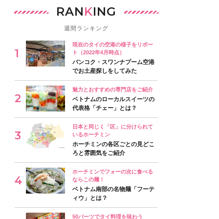
RAN
K
ING
週間ランキング
現在のタイの空港の様子をリポー
ト（2022年4月時点）
バンコク・スワンナプーム空港
でお土産探しをしてみた
魅力とおすすめの専門店をご紹介
ベトナムのローカルスイーツの
代表格「チェー」とは？
日本と同じく「区」に分けられて
いるホーチミン
ホーチミンの各区ごとの見どこ
ろと雰囲気をご紹介
ホーチミンでフォーの次に食べる
ならこの麺！
ベトナム南部の名物麺「フーテ
ィウ」とは？
50バーツでタイ料理を味わう