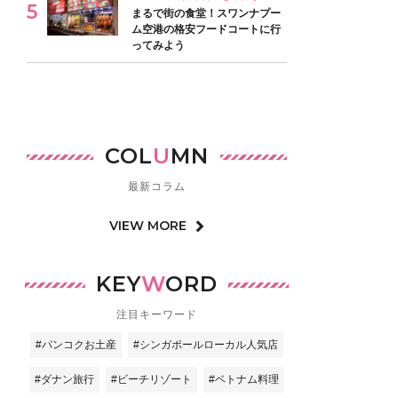
まるで街の食堂！スワンナプー
ム空港の格安フードコートに行
ってみよう
COL
U
MN
最新コラム
VIEW MORE
KEY
W
ORD
注目キーワード
#バンコクお土産
#シンガポールローカル人気店
#ダナン旅行
#ビーチリゾート
#ベトナム料理