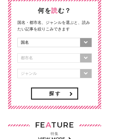
何を
読
む？
国名・都市名、ジャンルを選ぶと、読み
たい記事を絞りこみできます
探 す
FE
A
TURE
特集
VIEW MORE