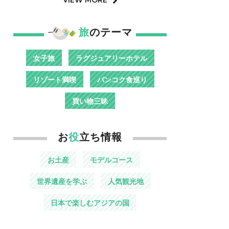
旅
のテーマ
女子旅
ラグジュアリーホテル
リゾート満喫
バンコク食巡り
買い物三昧
お
役
立ち情報
お土産
モデルコース
世界遺産を学ぶ
人気観光地
日本で楽しむアジアの国