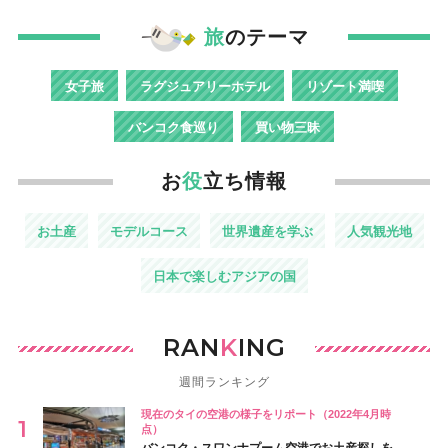
旅
のテーマ
女子旅
ラグジュアリーホテル
リゾート満喫
バンコク食巡り
買い物三昧
お
役
立ち情報
お土産
モデルコース
世界遺産を学ぶ
人気観光地
日本で楽しむアジアの国
RAN
K
ING
週間ランキング
現在のタイの空港の様子をリポート（2022年4月時
点）