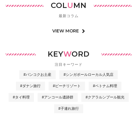
COL
U
MN
最新コラム
VIEW MORE
KEY
W
ORD
注目キーワード
#バンコクお土産
#シンガポールローカル人気店
#ダナン旅行
#ビーチリゾート
#ベトナム料理
#タイ料理
#アンコール遺跡群
#クアラルンプール観光
#子連れ旅行