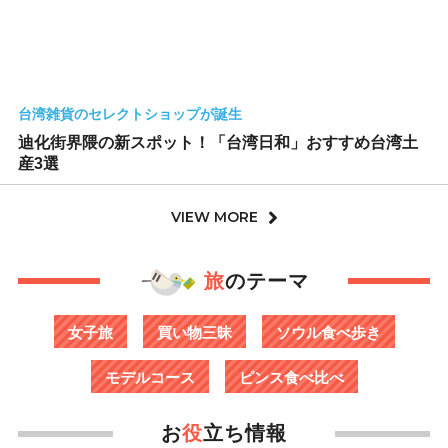
台湾雑貨のセレクトショップが誕生
迪化街界隈の新スポット！「台湾日和」おすすめ台湾土
産3選
VIEW MORE
旅
のテーマ
女子旅
買い物三昧
ソウル食べ歩き
モデルコース
ピンス食べ比べ
お
役
立ち情報