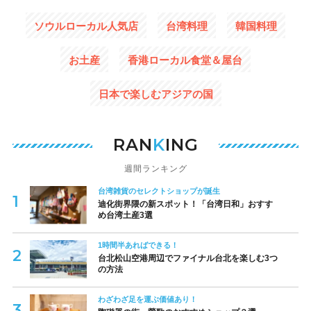
ソウルローカル人気店
台湾料理
韓国料理
お土産
香港ローカル食堂＆屋台
日本で楽しむアジアの国
RAN
K
ING
週間ランキング
台湾雑貨のセレクトショップが誕生
迪化街界隈の新スポット！「台湾日和」おすす
め台湾土産3選
1時間半あればできる！
台北松山空港周辺でファイナル台北を楽しむ3つ
の方法
わざわざ足を運ぶ価値あり！