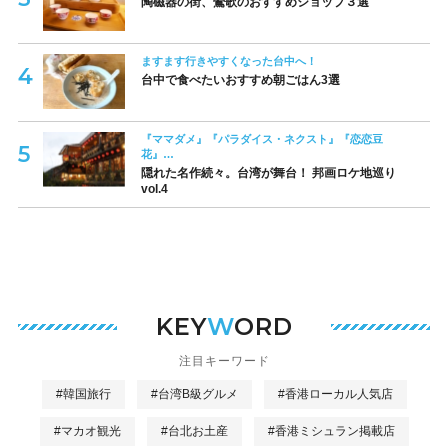
陶磁器の街、鶯歌のおすすめショップ３選
ますます行きやすくなった台中へ！
台中で食べたいおすすめ朝ごはん3選
『ママダメ』『パラダイス・ネクスト』『恋恋豆
花』…
隠れた名作続々。台湾が舞台！ 邦画ロケ地巡り
vol.4
KEY
W
ORD
注目キーワード
#韓国旅行
#台湾B級グルメ
#香港ローカル人気店
#マカオ観光
#台北お土産
#香港ミシュラン掲載店