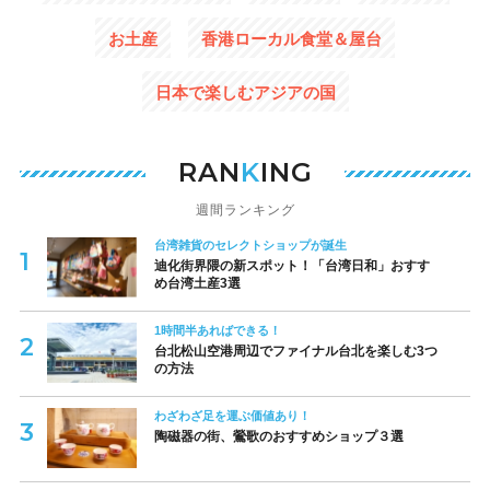
お土産
香港ローカル食堂＆屋台
日本で楽しむアジアの国
RAN
K
ING
週間ランキング
台湾雑貨のセレクトショップが誕生
迪化街界隈の新スポット！「台湾日和」おすす
め台湾土産3選
1時間半あればできる！
台北松山空港周辺でファイナル台北を楽しむ3つ
の方法
わざわざ足を運ぶ価値あり！
陶磁器の街、鶯歌のおすすめショップ３選