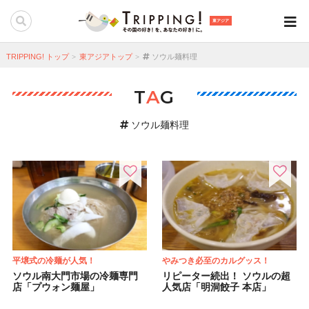
東アジア
TRIPPING! トップ
東アジアトップ
ソウル麺料理
T
A
G
ソウル麺料理
平壌式の冷麺が人気！
やみつき必至のカルグッス！
ソウル南大門市場の冷麺専門
リピーター続出！ ソウルの超
店「プウォン麺屋」
人気店「明洞餃子 本店」