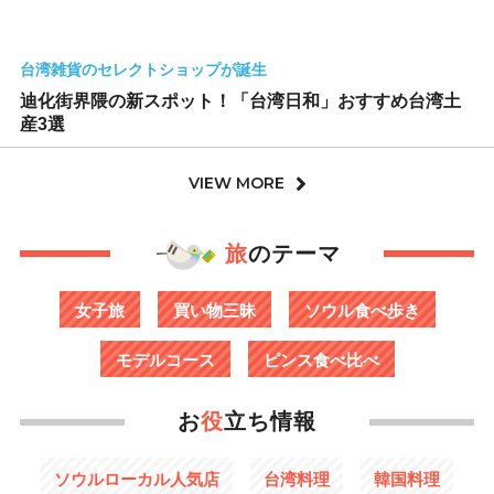
台湾雑貨のセレクトショップが誕生
迪化街界隈の新スポット！「台湾日和」おすすめ台湾土
産3選
VIEW MORE
旅
のテーマ
女子旅
買い物三昧
ソウル食べ歩き
モデルコース
ピンス食べ比べ
お
役
立ち情報
ソウルローカル人気店
台湾料理
韓国料理