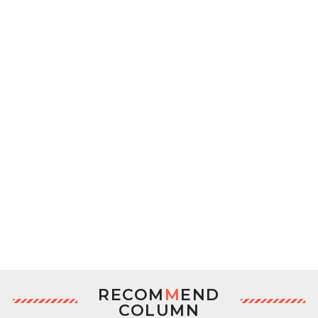
RECOM
M
END
COLUMN