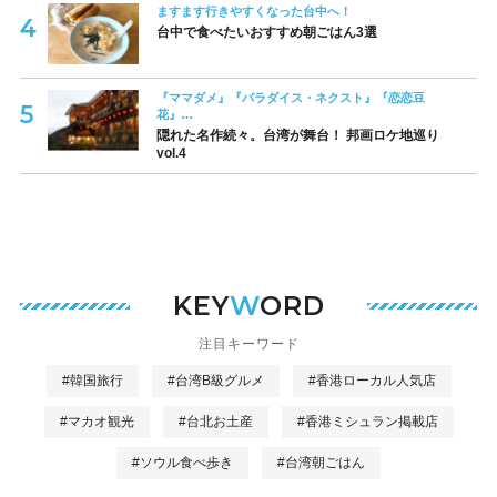
ますます行きやすくなった台中へ！
台中で食べたいおすすめ朝ごはん3選
『ママダメ』『パラダイス・ネクスト』『恋恋豆
花』…
隠れた名作続々。台湾が舞台！ 邦画ロケ地巡り
vol.4
KEY
W
ORD
注目キーワード
#韓国旅行
#台湾B級グルメ
#香港ローカル人気店
#マカオ観光
#台北お土産
#香港ミシュラン掲載店
#ソウル食べ歩き
#台湾朝ごはん