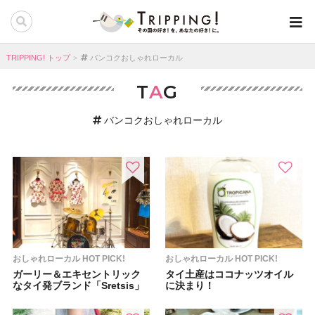
TRIPPING! トップ
バンコクおしゃれローカル
T
A
G
バンコクおしゃれローカル
おしゃれローカル HOT PICK!
おしゃれローカル HOT PICK!
ガーリー＆エキセントリック
タイ土産はココナッツオイル
なタイ発ブランド「Sretsis」
に決まり！