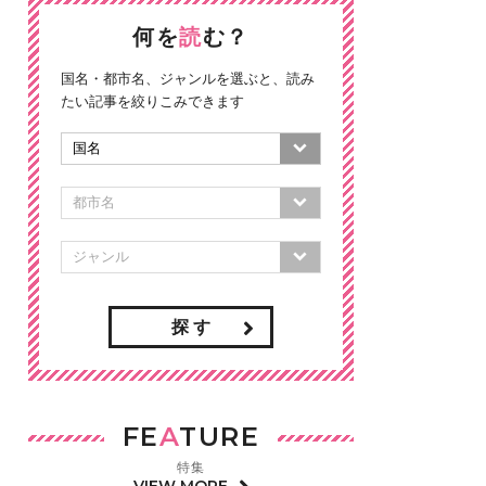
何を
読
む？
国名・都市名、ジャンルを選ぶと、読み
たい記事を絞りこみできます
探 す
FE
A
TURE
特集
VIEW MORE