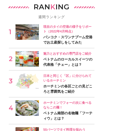
RAN
K
ING
週間ランキング
現在のタイの空港の様子をリポー
ト（2022年4月時点）
バンコク・スワンナプーム空港
でお土産探しをしてみた
魅力とおすすめの専門店をご紹介
ベトナムのローカルスイーツの
代表格「チェー」とは？
日本と同じく「区」に分けられて
いるホーチミン
ホーチミンの各区ごとの見どこ
ろと雰囲気をご紹介
ホーチミンでフォーの次に食べる
ならこの麺！
ベトナム南部の名物麺「フーテ
ィウ」とは？
50バーツでタイ料理を味わう