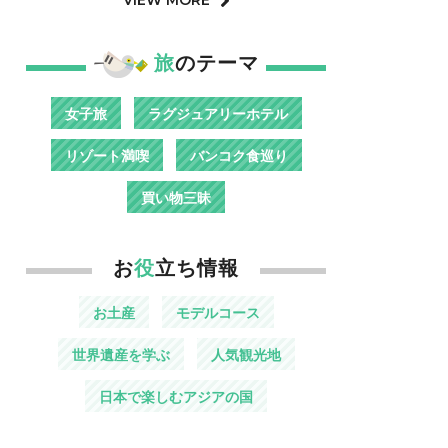
旅
のテーマ
女子旅
ラグジュアリーホテル
リゾート満喫
バンコク食巡り
買い物三昧
お
役
立ち情報
お土産
モデルコース
世界遺産を学ぶ
人気観光地
日本で楽しむアジアの国