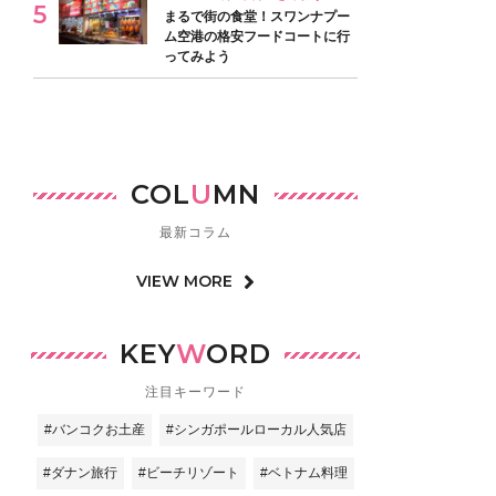
まるで街の食堂！スワンナプー
ム空港の格安フードコートに行
ってみよう
COL
U
MN
最新コラム
VIEW MORE
KEY
W
ORD
注目キーワード
#バンコクお土産
#シンガポールローカル人気店
#ダナン旅行
#ビーチリゾート
#ベトナム料理