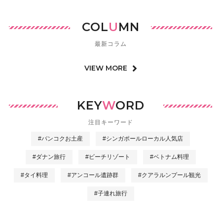
COL
U
MN
最新コラム
VIEW MORE
KEY
W
ORD
注目キーワード
#バンコクお土産
#シンガポールローカル人気店
#ダナン旅行
#ビーチリゾート
#ベトナム料理
#タイ料理
#アンコール遺跡群
#クアラルンプール観光
#子連れ旅行