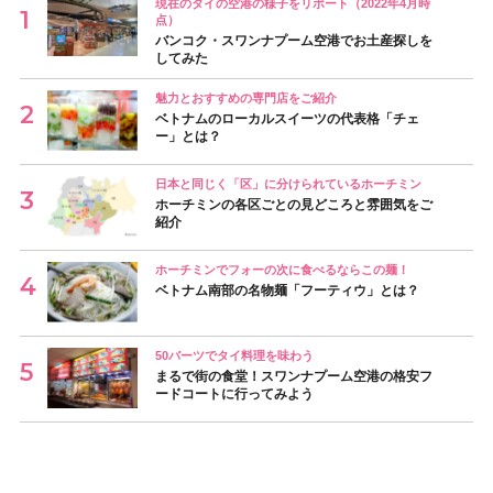
現在のタイの空港の様子をリポート（2022年4月時
点）
バンコク・スワンナプーム空港でお土産探しを
してみた
魅力とおすすめの専門店をご紹介
ベトナムのローカルスイーツの代表格「チェ
ー」とは？
日本と同じく「区」に分けられているホーチミン
ホーチミンの各区ごとの見どころと雰囲気をご
紹介
ホーチミンでフォーの次に食べるならこの麺！
ベトナム南部の名物麺「フーティウ」とは？
50バーツでタイ料理を味わう
まるで街の食堂！スワンナプーム空港の格安フ
ードコートに行ってみよう