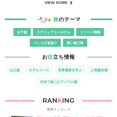
VIEW MORE
旅
のテーマ
女子旅
ラグジュアリーホテル
リゾート満喫
バンコク食巡り
買い物三昧
お
役
立ち情報
お土産
モデルコース
世界遺産を学ぶ
人気観光地
日本で楽しむアジアの国
RAN
K
ING
週間ランキング