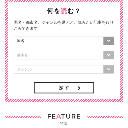
何を
読
む？
国名・都市名、ジャンルを選ぶと、読みたい記事を絞り
こみできます
探 す
FE
A
TURE
特集