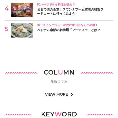
50バーツでタイ料理を味わう
まるで街の食堂！スワンナプーム空港の格安フ
ードコートに行ってみよう
ホーチミンでフォーの次に食べるならこの麺！
ベトナム南部の名物麺「フーティウ」とは？
COL
U
MN
最新コラム
VIEW MORE
KEY
W
ORD