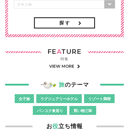
探 す
FE
A
TURE
特集
VIEW MORE
旅
のテーマ
女子旅
ラグジュアリーホテル
リゾート満喫
バンコク食巡り
買い物三昧
お
役
立ち情報