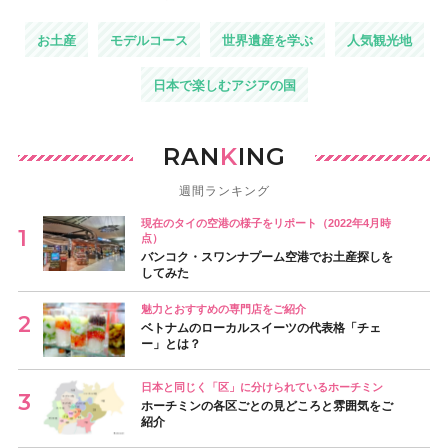
お土産
モデルコース
世界遺産を学ぶ
人気観光地
日本で楽しむアジアの国
RAN
K
ING
週間ランキング
現在のタイの空港の様子をリポート（2022年4月時
点）
バンコク・スワンナプーム空港でお土産探しを
してみた
魅力とおすすめの専門店をご紹介
ベトナムのローカルスイーツの代表格「チェ
ー」とは？
日本と同じく「区」に分けられているホーチミン
ホーチミンの各区ごとの見どころと雰囲気をご
紹介