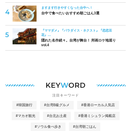
ますます行きやすくなった台中へ！
台中で食べたいおすすめ朝ごはん3選
『ママダメ』『パラダイス・ネクスト』『恋恋豆
花』…
隠れた名作続々。台湾が舞台！ 邦画ロケ地巡り
vol.4
KEY
W
ORD
注目キーワード
#韓国旅行
#台湾B級グルメ
#香港ローカル人気店
#マカオ観光
#台北お土産
#香港ミシュラン掲載店
#ソウル食べ歩き
#台湾朝ごはん