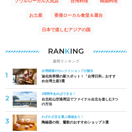
ソウルローカル人気店
台湾料理
韓国料理
お土産
香港ローカル食堂＆屋台
日本で楽しむアジアの国
RAN
K
ING
週間ランキング
台湾雑貨のセレクトショップが誕生
迪化街界隈の新スポット！「台湾日和」おすす
め台湾土産3選
1時間半あればできる！
台北松山空港周辺でファイナル台北を楽しむ3つ
の方法
わざわざ足を運ぶ価値あり！
陶磁器の街、鶯歌のおすすめショップ３選