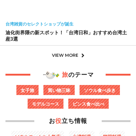
台湾雑貨のセレクトショップが誕生
迪化街界隈の新スポット！「台湾日和」おすすめ台湾土
産3選
VIEW MORE
旅
のテーマ
女子旅
買い物三昧
ソウル食べ歩き
モデルコース
ピンス食べ比べ
お
役
立ち情報