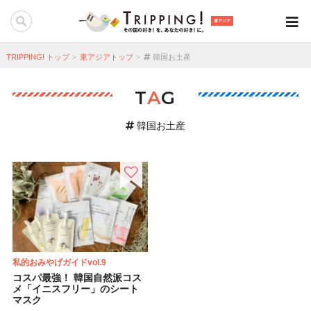
東アジア
TRIPPING! トップ
東アジアトップ
韓国お土産
T
A
G
韓国お土産
私的おみやげガイドvol.9
コスパ最強！ 韓国自然派コス
メ「イニスフリー」のシート
マスク