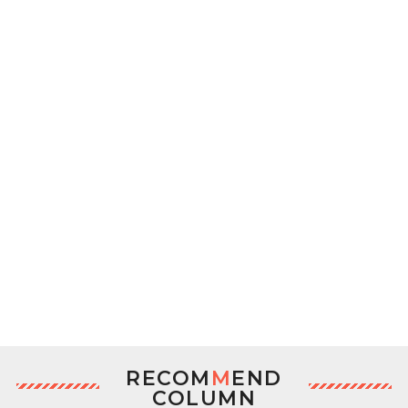
RECOM
M
END
COLUMN