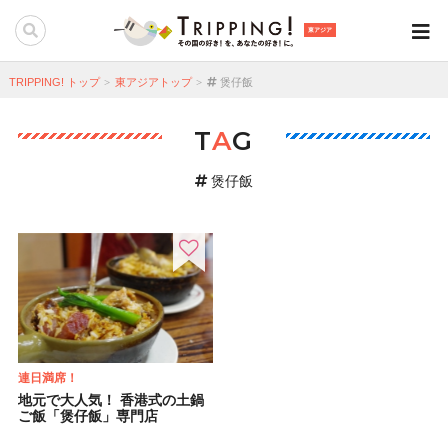
東アジア
TRIPPING! トップ
東アジアトップ
煲仔飯
T
A
G
煲仔飯
連日満席！
地元で大人気！ 香港式の土鍋
ご飯「煲仔飯」専門店