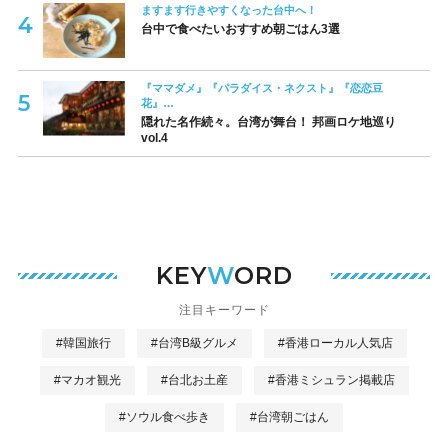
ますます行きやすくなった台中へ！
台中で食べたいおすすめ朝ごはん3選
『ママダメ』『パラダイス・ネクスト』『恋恋豆
花』…
隠れた名作続々。台湾が舞台！ 邦画ロケ地巡り
vol.4
KEY
W
ORD
注目キーワード
#韓国旅行
#台湾B級グルメ
#香港ローカル人気店
#マカオ観光
#台北お土産
#香港ミシュラン掲載店
#ソウル食べ歩き
#台湾朝ごはん