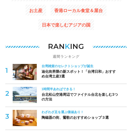
お土産
香港ローカル食堂＆屋台
日本で楽しむアジアの国
RAN
K
ING
週間ランキング
台湾雑貨のセレクトショップが誕生
迪化街界隈の新スポット！「台湾日和」おすす
め台湾土産3選
1時間半あればできる！
台北松山空港周辺でファイナル台北を楽しむ3つ
の方法
わざわざ足を運ぶ価値あり！
陶磁器の街、鶯歌のおすすめショップ３選