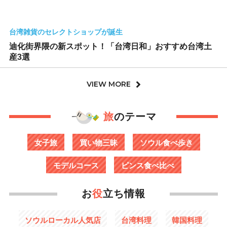
台湾雑貨のセレクトショップが誕生
迪化街界隈の新スポット！「台湾日和」おすすめ台湾土
産3選
VIEW MORE
旅
のテーマ
女子旅
買い物三昧
ソウル食べ歩き
モデルコース
ピンス食べ比べ
お
役
立ち情報
ソウルローカル人気店
台湾料理
韓国料理