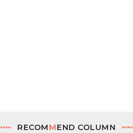
RECOM
M
END COLUMN