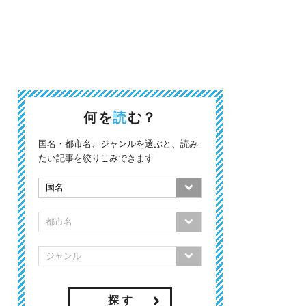
何を
読
む？
国名・都市名、ジャンルを選ぶと、読み
たい記事を絞りこみできます
探 す