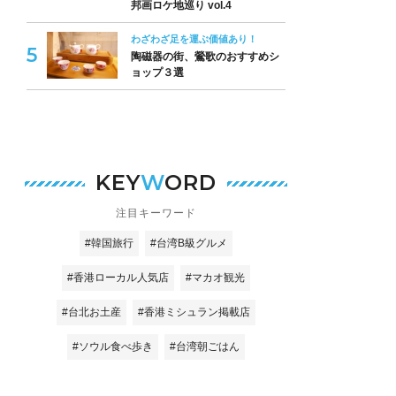
邦画ロケ地巡り vol.4
わざわざ足を運ぶ価値あり！
陶磁器の街、鶯歌のおすすめシ
ョップ３選
KEY
W
ORD
注目キーワード
#韓国旅行
#台湾B級グルメ
#香港ローカル人気店
#マカオ観光
#台北お土産
#香港ミシュラン掲載店
#ソウル食べ歩き
#台湾朝ごはん