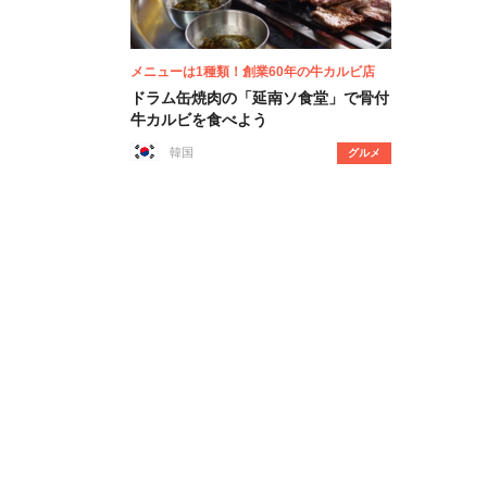
メニューは1種類！創業60年の牛カルビ店
ドラム缶焼肉の「延南ソ食堂」で骨付
牛カルビを食べよう
韓国
グルメ