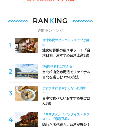
RAN
K
ING
週間ランキング
台湾雑貨のセレクトショップが誕
生
迪化街界隈の新スポット！「台
湾日和」おすすめ台湾土産3選
1時間半あればできる！
台北松山空港周辺でファイナル
台北を楽しむ3つの方法
ますます行きやすくなった台中
へ！
台中で食べたいおすすめ朝ごは
ん3選
『ママダメ』『パラダイス・ネク
スト』『恋恋豆花』…
隠れた名作続々。台湾が舞台！