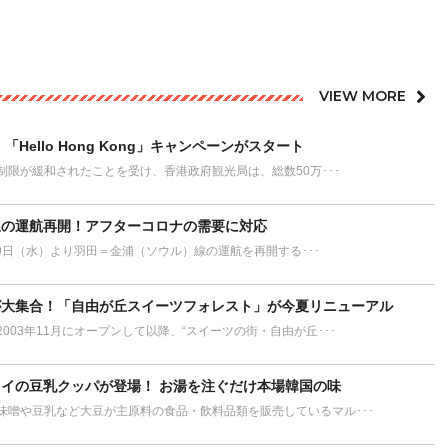
VIEW MORE
ello Hong Kong」キャンペーンがスタート
制限が緩和されたことを受け、香港政府観光局は、総数50万･･･
線の運航再開！アフターコロナの需要に対応
29日（水）より羽田＝金浦（ソウル）線の運航を再開する･･･
が大集合！「自由が丘スイーツフォレスト」が今夏リニューアル
003年11月にオープンして以降、“スイーツの街・自由が丘･･･
イの豆乳クッパが登場！ お湯を注ぐだけ本場韓国の味
味噌や豆乳など大豆が主原料の食品・飲料品類を販売しているマル･･･