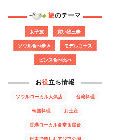
旅
のテーマ
女子旅
買い物三昧
ソウル食べ歩き
モデルコース
ピンス食べ比べ
お
役
立ち情報
ソウルローカル人気店
台湾料理
韓国料理
お土産
香港ローカル食堂＆屋台
日本で楽しむアジアの国