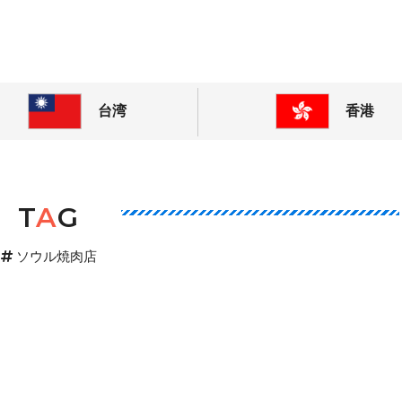
! 東アジアの今が分かる旅の情報サイト
台湾
香港
T
A
G
ソウル焼肉店